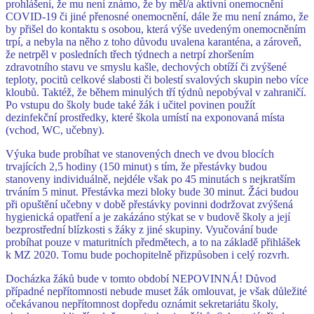
prohlášení, že mu není známo, že by měl/a aktivní onemocnění
COVID-19 či jiné přenosné onemocnění, dále že mu není známo, že
by přišel do kontaktu s osobou, která výše uvedeným onemocněním
trpí, a nebyla na něho z toho důvodu uvalena karanténa, a zároveň,
že netrpěl v posledních třech týdnech a netrpí zhoršením
zdravotního stavu ve smyslu kašle, dechových obtíží či zvýšené
teploty, pocitů celkové slabosti či bolestí svalových skupin nebo více
kloubů. Taktéž, že během minulých tří týdnů nepobýval v zahraničí.
Po vstupu do školy bude také žák i učitel povinen použít
dezinfekční prostředky, které škola umístí na exponovaná místa
(vchod, WC, učebny).
Výuka bude probíhat ve stanovených dnech ve dvou blocích
trvajících 2,5 hodiny (150 minut) s tím, že přestávky budou
stanoveny individuálně, nejdéle však po 45 minutách s nejkratším
trváním 5 minut. Přestávka mezi bloky bude 30 minut. Žáci budou
při opuštění učebny v době přestávky povinni dodržovat zvýšená
hygienická opatření a je zakázáno stýkat se v budově školy a její
bezprostřední blízkosti s žáky z jiné skupiny. Vyučování bude
probíhat pouze v maturitních předmětech, a to na základě přihlášek
k MZ 2020. Tomu bude pochopitelně přizpůsoben i celý rozvrh.
Docházka žáků bude v tomto období NEPOVINNÁ! Důvod
případné nepřítomnosti nebude muset žák omlouvat, je však důležité
očekávanou nepřítomnost dopředu oznámit sekretariátu školy,