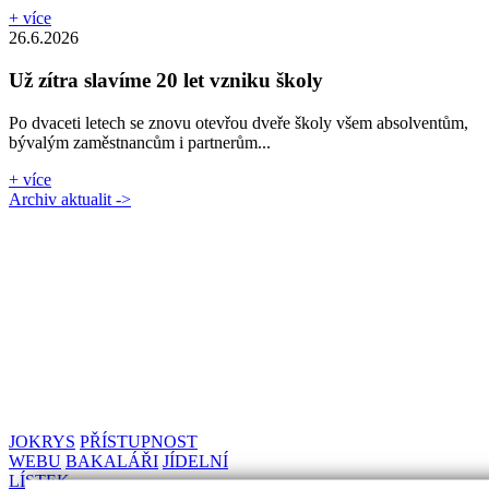
+ více
26.6.2026
Už zítra slavíme 20 let vzniku školy
Po dvaceti letech se znovu otevřou dveře školy všem absolventům,
bývalým zaměstnancům i partnerům...
+ více
Archiv aktualit ->
JOKRYS
PŘÍSTUPNOST
WEBU
BAKALÁŘI
JÍDELNÍ
LÍSTEK