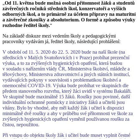
„
Od 11. května bude možná osobní přítomnost žáků a studentů
závěrečných ročníků středních škol, konzervatoří a vyšších
odborných škol, a to primárně za účelem přípravy na maturitní
a závěrečné zkoušky a absolutorium. O formě a způsobu výuky
rozhodne ředitel školy.
“
Na základě diskuze mezi vedením školy a pedagogickými
pracovníky vydávám já, ředitel školy, následující prohlášení:
V období od 11. 5. 2020 do 22. 5. 2020 bude na naší škole (na
střediscích v Malých Svatoňovicích i v Praze) probíhat prezenční
výuka, a to za zvýšených hygienických opatření, která budou
v souladu s nařízením vlády ČR, Ministerstva školství, mládeže a
tělovýchovy, Ministerstva zdravotnictví a jiných státních institucí,
vydávajících pokyny v souvislosti s problematikou školství a
onemocnění COVID-19. Výuka bude probíhat ve skupinách dle
předem stanoveného rozvrhu, který žáci uvidí v systému Bakaláři.
Ve skupině bude maximálně 15 žáků. Roušky jsou povinné, další
individuální ochranné pomůcky z iniciativy žáků a učitelů jsou
vítány. Bylo by vhodné, aby měl každý žák i učitel k dispozici
minimálně dvě roušky a aby v průběhu své přítomnosti ve škole za
zvýšených hygienických opatření vyměnil používanou roušku za
čistou, nepoužitou.
Při vstupu do objektu školy žák i učitel bude muset vyplnit čestné