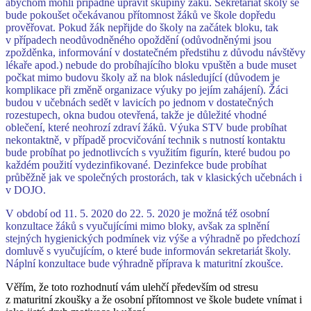
abychom mohli případně upravit skupiny žáků. Sekretariát školy se
bude pokoušet očekávanou přítomnost žáků ve škole dopředu
prověřovat. Pokud žák nepřijde do školy na začátek bloku, tak
v případech neodůvodněného opoždění (odůvodněnými jsou
zpožděnka, informování v dostatečném předstihu z důvodu návštěvy
lékaře apod.) nebude do probíhajícího bloku vpuštěn a bude muset
počkat mimo budovu školy až na blok následující (důvodem je
komplikace při změně organizace výuky po jejím zahájení). Žáci
budou v učebnách sedět v lavicích po jednom v dostatečných
rozestupech, okna budou otevřená, takže je důležité vhodné
oblečení, které neohrozí zdraví žáků. Výuka STV bude probíhat
nekontaktně, v případě procvičování technik s nutností kontaktu
bude probíhat po jednotlivcích s využitím figurín, které budou po
každém použití vydezinfikované. Dezinfekce bude probíhat
průběžně jak ve společných prostorách, tak v klasických učebnách i
v DOJO.
V období od 11. 5. 2020 do 22. 5. 2020 je možná též osobní
konzultace žáků s vyučujícími mimo bloky, avšak za splnění
stejných hygienických podmínek viz výše a výhradně po předchozí
domluvě s vyučujícím, o které bude informován sekretariát školy.
Náplní konzultace bude výhradně příprava k maturitní zkoušce.
Věřím, že toto rozhodnutí vám ulehčí především od stresu
z maturitní zkoušky a že osobní přítomnost ve škole budete vnímat i