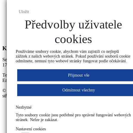
Uložit
Předvolby uživatele
cookies
Kontakt
Používáme soubory cookie, abychom vám zajistili co nejlepší
zážitek z našich webových stránek. Pokud používání souborů cookie
Sekretariát školy
odmítnete, nemusí tyto webové stránky fungovat podle očekávání.
17. listopadu 177, 542 34 Malé Svatoňovice
Tel: +420 725 387 199
Přijmout vše
Email:
svatonovice@bpakademie.cz
Odmítnout všechny
© 2026 Bezpečnostně právní akademie Malé Svatoňovice, s. r. o.,
střední škola
Nezbytné
Tyto soubory cookie jsou potřebné pro správné fungování webových
stránek. Nelze je zakázat.
Nastavení cookies