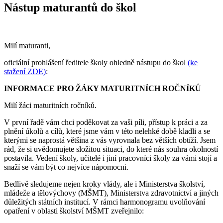
Nástup maturantů do škol
Milí maturanti,
oficiální prohlášení ředitele školy ohledně nástupu do škol
(ke
stažení ZDE)
:
INFORMACE PRO ŽÁKY MATURITNÍCH ROČNÍKŮ
Milí žáci maturitních ročníků.
V první řadě vám chci poděkovat za vaši píli, přístup k práci a za
plnění úkolů a cílů, které jsme vám v této nelehké době kladli a se
kterými se naprostá většina z vás vyrovnala bez větších obtíží. Jsem
rád, že si uvědomujete složitou situaci, do které nás souhra okolností
postavila. Vedení školy, učitelé i jiní pracovníci školy za vámi stojí a
snaží se vám být co nejvíce nápomocni.
Bedlivě sledujeme nejen kroky vlády, ale i Ministerstva školství,
mládeže a tělovýchovy (MŠMT), Ministerstva zdravotnictví a jiných
důležitých státních institucí. V rámci harmonogramu uvolňování
opatření v oblasti školství MŠMT zveřejnilo: