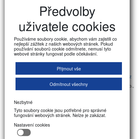
Předvolby
JOKRYS
PŘÍSTUPNOST
WEBU
BAKALÁŘI
JÍDELNÍ
LÍSTEK
uživatele cookies
Kontakt
Používáme soubory cookie, abychom vám zajistili co
Sekretariát školy
nejlepší zážitek z našich webových stránek. Pokud
17. listopadu 177, 542 34
používání souborů cookie odmítnete, nemusí tyto
webové stránky fungovat podle očekávání.
Malé Svatoňovice
Tel: +420 725 387 199
Přijmout vše
Email:
svatonovice@bpakademie.cz
Odmítnout všechny
© 2026 Bezpečnostně právní akademie Malé Svatoňovice, s. r. o.,
střední škola
Nezbytné
Tyto soubory cookie jsou potřebné pro správné
fungování webových stránek. Nelze je zakázat.
Nastavení cookies