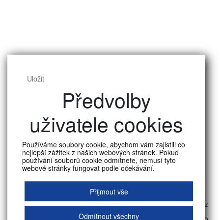
Uložit
Předvolby
JOKRYS
PŘÍSTUPNOST
WEBU
BAKALÁŘI
JÍDELNÍ
LÍSTEK
uživatele cookies
Kontakt
Používáme soubory cookie, abychom vám zajistili co
Sekretariát školy
nejlepší zážitek z našich webových stránek. Pokud
17. listopadu 177, 542 34
používání souborů cookie odmítnete, nemusí tyto
webové stránky fungovat podle očekávání.
Malé Svatoňovice
Tel: +420 725 387 199
Přijmout vše
Email:
svatonovice@bpakademie.cz
Odmítnout všechny
© 2026 Bezpečnostně právní akademie Malé Svatoňovice, s. r. o.,