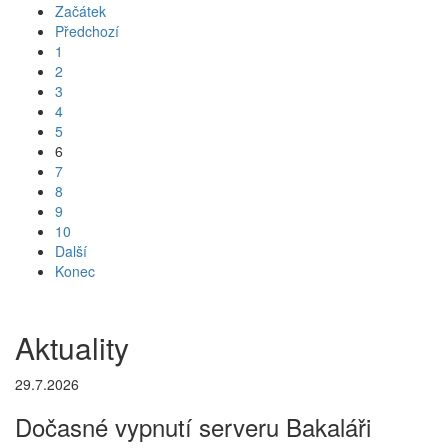
Začátek
Předchozí
1
2
3
4
5
6
7
8
9
10
Další
Konec
Aktuality
29.7.2026
Dočasné vypnutí serveru Bakaláři