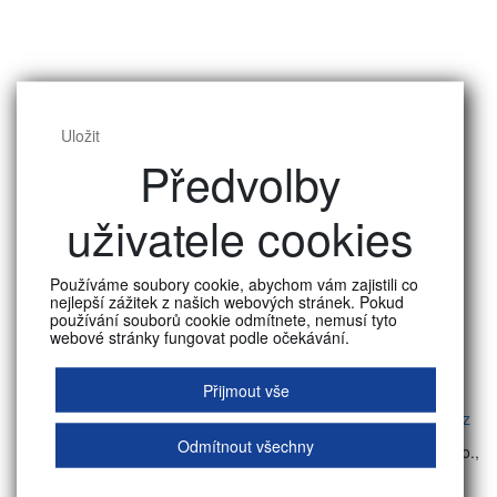
Uložit
Předvolby
JOKRYS
PŘÍSTUPNOST
WEBU
BAKALÁŘI
JÍDELNÍ
LÍSTEK
uživatele cookies
Kontakt
Používáme soubory cookie, abychom vám zajistili co
Sekretariát školy
nejlepší zážitek z našich webových stránek. Pokud
17. listopadu 177, 542 34
používání souborů cookie odmítnete, nemusí tyto
webové stránky fungovat podle očekávání.
Malé Svatoňovice
Tel: +420 725 387 199
Přijmout vše
Email:
svatonovice@bpakademie.cz
Odmítnout všechny
© 2026 Bezpečnostně právní akademie Malé Svatoňovice, s. r. o.,
střední škola