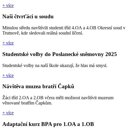
+ více
Naši čtvrťáci u soudu
Minulou středu navštívili studenti tříd 4.OA a 4.OB Okresní soud v
Trutnově, kde sledovali reálná soudní líčení.
+ více
Studentské volby do Poslanecké sněmovny 2025
Studentské volby na naší škole ukazují, že hlas má smysl.
+ více
Návštěva muzea bratří Čapků
Žáci tříd 2.OA a 2.OB včera měli možnost navštívit muzeum
věnované bratřím Čapkům.
+ více
Adaptační kurz BPA pro 1.OA a 1.OB