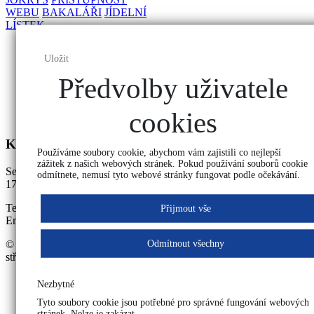
WEBU
BAKALÁŘI
JÍDELNÍ
LÍSTEK
Uložit
Předvolby uživatele
cookies
Kontakt
Používáme soubory cookie, abychom vám zajistili co nejlepší
zážitek z našich webových stránek. Pokud používání souborů cookie
Sekretariát školy
odmítnete, nemusí tyto webové stránky fungovat podle očekávání.
17. listopadu 177, 542 34 Malé Svatoňovice
Tel: +420 725 387 199
Přijmout vše
Email:
svatonovice@bpakademie.cz
Odmítnout všechny
© 2026 Bezpečnostně právní akademie Malé Svatoňovice, s. r. o.,
střední škola
Nezbytné
Tyto soubory cookie jsou potřebné pro správné fungování webových
stránek. Nelze je zakázat.