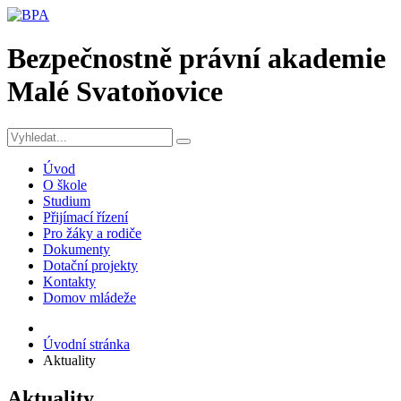
Bezpečnostně právní akademie
Malé Svatoňovice
Úvod
O škole
Studium
Přijímací řízení
Pro žáky a rodiče
Dokumenty
Dotační projekty
Kontakty
Domov mládeže
Úvodní stránka
Aktuality
Aktuality