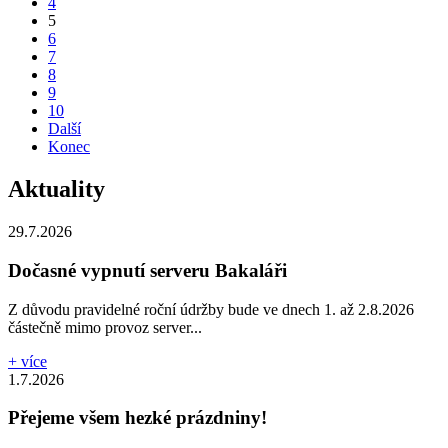
4
5
6
7
8
9
10
Další
Konec
Aktuality
29.7.2026
Dočasné vypnutí serveru Bakaláři
Z důvodu pravidelné roční údržby bude ve dnech 1. až 2.8.2026
částečně mimo provoz server...
+ více
1.7.2026
Přejeme všem hezké prázdniny!