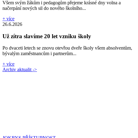
Všem svým žákům i pedagogům přejeme krásné dny volna a
načerpání nových sil do nového školního...
+ více
26.6.2026
Už zítra slavíme 20 let vzniku školy
Po dvaceti letech se znovu otevřou dveře školy všem absolventům,
bývalým zaměstnancům i partnerům...
+ více
Archiv aktualit ->
JOKRYS
PŘÍSTUPNOST