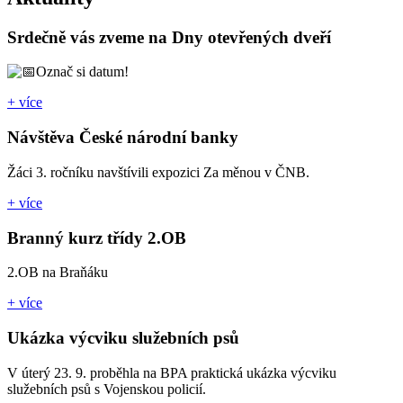
Srdečně vás zveme na Dny otevřených dveří
Označ si datum!
+ více
Návštěva České národní banky
Žáci 3. ročníku navštívili expozici Za měnou v ČNB.
+ více
Branný kurz třídy 2.OB
2.OB na Braňáku
+ více
Ukázka výcviku služebních psů
V úterý 23. 9. proběhla na BPA praktická ukázka výcviku
služebních psů s Vojenskou policií.