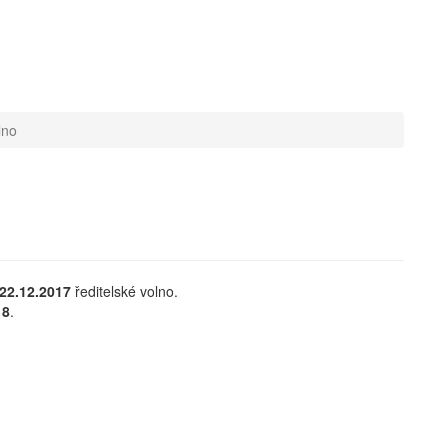
lno
22.12.2017
ředitelské volno.
18
.